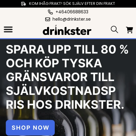
KOM IHÅG FRAKT! SÖK SJÄLV EFTER DIN FRAKT
+46406688633
hello@drinkster.se