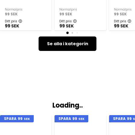
Normalpris
Normalpris
Normalpris
99
SEK
99
SEK
99
SEK
Ditt pris
Ditt pris
Ditt pris
99
SEK
99
SEK
99
SEK
Se alla i kategorin
Loading..
SPARA
99
SPARA
99
SPARA
99
SEK
SEK
S