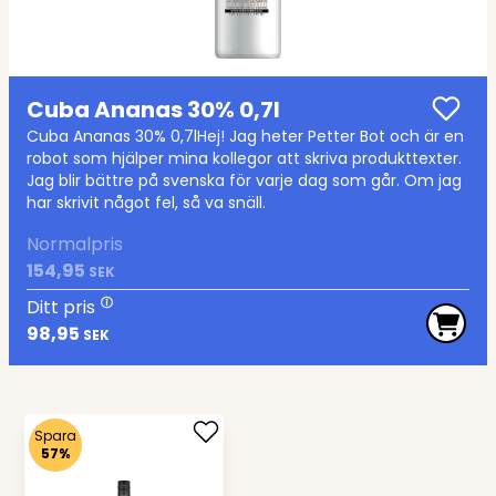
Cuba Ananas 30% 0,7l
Cuba Ananas 30% 0,7lHej! Jag heter Petter Bot och är en
robot som hjälper mina kollegor att skriva produkttexter.
Jag blir bättre på svenska för varje dag som går. Om jag
har skrivit något fel, så va snäll.
Normalpris
154,95
SEK
Ditt pris
98,95
SEK
Spara
57%