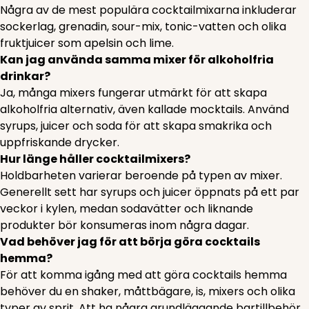
Några av de mest populära cocktailmixarna inkluderar
sockerlag, grenadin, sour-mix, tonic-vatten och olika
fruktjuicer som apelsin och lime.
Kan jag använda samma mixer för alkoholfria
drinkar?
Ja, många mixers fungerar utmärkt för att skapa
alkoholfria alternativ, även kallade mocktails. Använd
syrups, juicer och soda för att skapa smakrika och
uppfriskande drycker.
Hur länge håller cocktailmixers?
Holdbarheten varierar beroende på typen av mixer.
Generellt sett har syrups och juicer öppnats på ett par
veckor i kylen, medan sodavätter och liknande
produkter bör konsumeras inom några dagar.
Vad behöver jag för att börja göra cocktails
hemma?
För att komma igång med att göra cocktails hemma
behöver du en shaker, måttbägare, is, mixers och olika
typer av sprit. Att ha några grundläggande bartillbehör