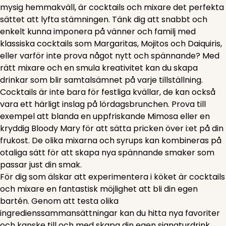
mysig hemmakväll, är cocktails och mixare det perfekta
sättet att lyfta stämningen. Tänk dig att snabbt och
enkelt kunna imponera på vänner och familj med
klassiska cocktails som Margaritas, Mojitos och Daiquiris,
eller varför inte prova något nytt och spännande? Med
rätt mixare och en smula kreativitet kan du skapa
drinkar som blir samtalsämnet på varje tillställning.
Cocktails är inte bara för festliga kvällar, de kan också
vara ett härligt inslag på lördagsbrunchen. Prova till
exempel att blanda en uppfriskande Mimosa eller en
kryddig Bloody Mary för att sätta pricken över i:et på din
frukost. De olika mixarna och syrups kan kombineras på
otaliga sätt för att skapa nya spännande smaker som
passar just din smak.
För dig som älskar att experimentera i köket är cocktails
och mixare en fantastisk möjlighet att bli din egen
bartén. Genom att testa olika
ingredienssammansättningar kan du hitta nya favoriter
och kanske till och med skapa din egen signaturdrink.