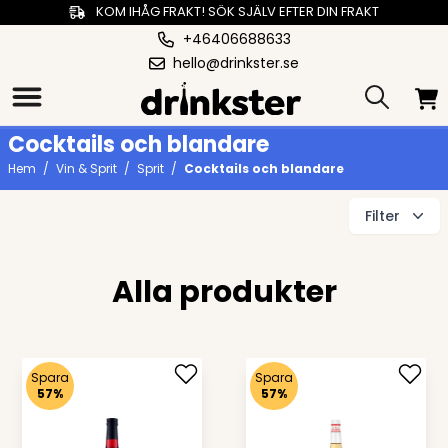
KOM IHÅG FRAKT! SÖK SJÄLV EFTER DIN FRAKT
+46406688633
hello@drinkster.se
Cocktails och blandare
Hem
/
Vin & Sprit
/
Sprit
/
Cocktails och blandare
Filter
Alla produkter
Spara
Spara
57%
57%