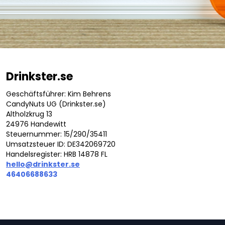
Drinkster.se
Geschäftsführer: Kim Behrens
CandyNuts UG (Drinkster.se)
Altholzkrug 13
24976 Handewitt
Steuernummer: 15/290/35411
Umsatzsteuer ID: DE342069720
Handelsregister: HRB 14878 FL
hello@drinkster.se
46406688633