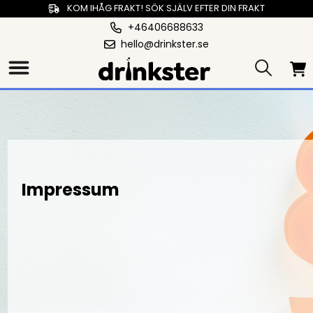
KOM IHÅG FRAKT! SÖK SJÄLV EFTER DIN FRAKT
+46406688633
hello@drinkster.se
Impressum