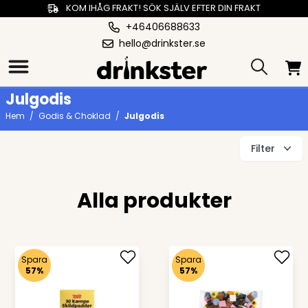
KOM IHÅG FRAKT! SÖK SJÄLV EFTER DIN FRAKT
+46406688633
hello@drinkster.se
Julgodis
Hem
/
Godis & Choklad
/
Julgodis
Filter
Alla produkter
Spara
Spara
57%
57%