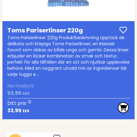
Toms Pariserlinser 220g
Toms Pariserlinser 220g Produktbeskrivning Upptäck de
delikata och krispiga Toms Pariserlinser, en klassisk
favorit som älskas av både unga och gamla. Dessa linser
erbjuder en läcker kombination av smak och textur,
perfekt för alla tillfällen där en söt och njutbar upplevelse
behövs. Med en noggrant utvald mix av ingredienser blir
varje tugga e...
Normalpris
53,95
SEK
Ditt pris
33,95
SEK