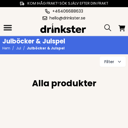
KOM IHÅG FRAKT! SÖK SJÄLV EFTER DIN FRAKT
+46406688633
hello@drinkster.se
Julböcker & Julspel
Hem
/
Jul
/
Julböcker & Julspel
Filter
Alla produkter