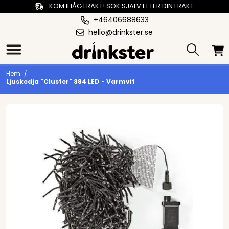
KOM IHÅG FRAKT! SÖK SJÄLV EFTER DIN FRAKT
+46406688633
hello@drinkster.se
Hem
/
Ljuskedja "Cluster" 384 LED - Varmvit