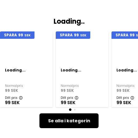
Loading..
SPARA
99
SPARA
99
SPARA
99
SEK
SEK
S
Loading...
Loading...
Loading...
Normalpris
Normalpris
Normalpris
99
SEK
99
SEK
99
SEK
Ditt pris
Ditt pris
Ditt pris
99
SEK
99
SEK
99
SEK
Se alla i kategorin